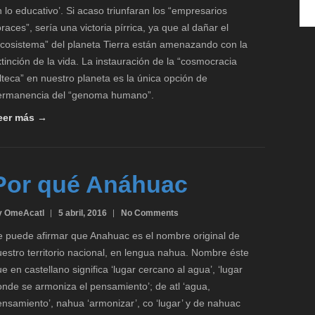
 lo educativo’. Si acaso triunfaran los “empresarios
races”, sería una victoria pírrica, ya que al dañar el
ecosistema” del planeta Tierra están amenazando con la
tinción de la vida. La instauración de la “cosmocracia
lteca” en nuestro planeta es la única opción de
ermanencia del “genoma humano”.
eer más →
Por qué Anáhuac
y OmeAcatl
5 abril, 2016
No Comments
e puede afirmar que Anahuac es el nombre original de
estro territorio nacional, en lengua nahua. Nombre éste
e en castellano significa ‘lugar cercano al agua’, ‘lugar
nde se armoniza el pensamiento’; de atl ‘agua,
nsamiento’, nahua ‘armonizar’, co ‘lugar’ y de nahuac