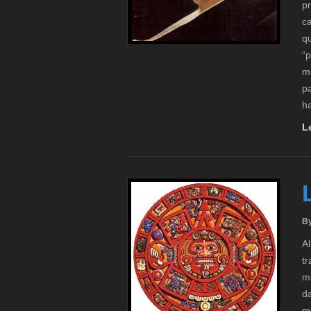
pr
c
q
“p
m
pa
ha
L
B
Al
tr
mi
d
mu