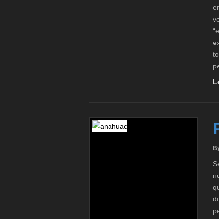
en
vo
“
ex
to
p
L
B
S
nu
qu
do
pe