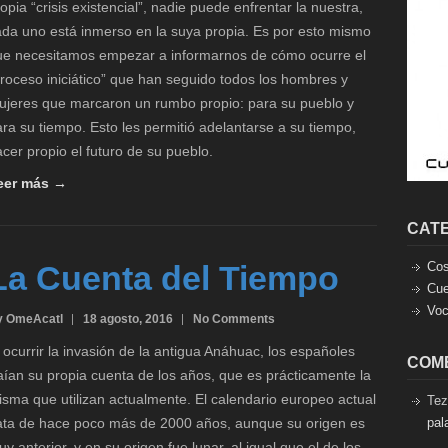
opia “crisis existencial”, nadie puede enfrentar la nuestra,
ada uno está inmerso en la suya propia. Es por esto mismo
ue necesitamos empezar a informarnos de cómo ocurre el
roceso iniciático” que han seguido todos los hombres y
ujeres que marcaron un rumbo propio: para su pueblo y
ra su tiempo. Esto les permitió adelantarse a su tiempo,
cer propio el futuro de su pueblo.
eer más →
CAT
La Cuenta del Tiempo
Cos
Cue
Voc
y OmeAcatl
18 agosto, 2016
No Comments
 ocurrir la invasión de la antigua Anáhuac, los españoles
COM
aían su propia cuenta de los años, que es prácticamente la
sma que utilizan actualmente. El calendario europeo actual
Tez
ata de hace poco más de 2000 años, aunque su origen es
pal
y anterior, y en su origen fue lunar, al igual que el de los