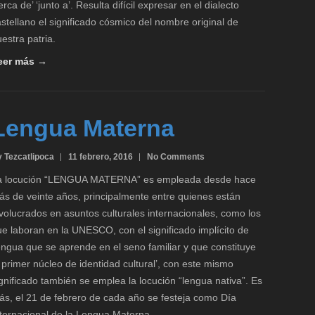
erca de’ ‘junto a’. Resulta difícil expresar en el dialecto
stellano el significado cósmico del nombre original de
estra patria.
eer más →
Lengua Materna
 Tezcatlipoca
11 febrero, 2016
No Comments
a locución “LENGUA MATERNA” es empleada desde hace
ás de veinte años, principalmente entre quienes están
volucrados en asuntos culturales internacionales, como los
e laboran en la UNESCO, con el significado implícito de
engua que se aprende en el seno familiar y que constituye
 primer núcleo de identidad cultural’, con este mismo
gnificado también se emplea la locución “lengua nativa”. Es
ás, el 21 de febrero de cada año se festeja como Día
nternacional de la Lengua Materna.