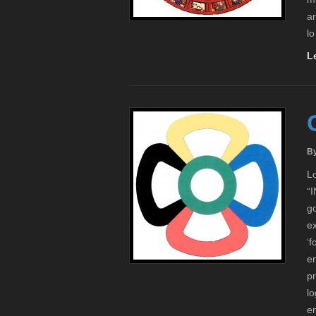
a
lo
L
B
L
“
g
e
‘f
en
pr
l
en