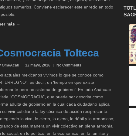
ntiguos sumerios. Conviene esclarecer este enredo en todo
TOTL
 posible.
SAG
eer más →
Cosmocracia Tolteca
y OmeAcatl
12 mayo, 2016
No Comments
os actuales mexicanos vivimos lo que se conoce como
INTERREGNO”, es decir, un ‘tiempo en que existe
obernante pero no sistema de gobierno’. En todo Anáhuac
xistía “COSMOCRACIA”, que puede ser descrita como
orma adulta de gobierno en la cual cada ciudadano aplica
 su vivir cotidiano la ley cósmica de acción reciprocante:
otegiendo lo vivo, lo cierto, lo ajeno, lo débil y lo armonioso;
ogrando de esta manera un vivir colectivo en plena armonía
 lo social, en lo político, en lo económico, en lo familiar y