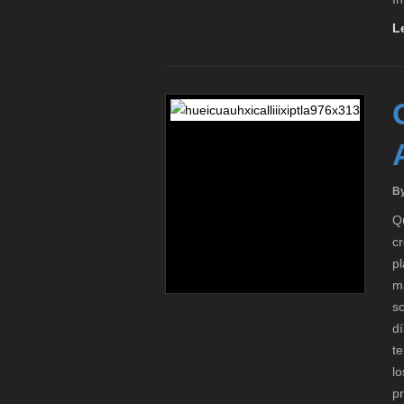
L
By
Q
cr
p
ma
so
dí
te
l
p